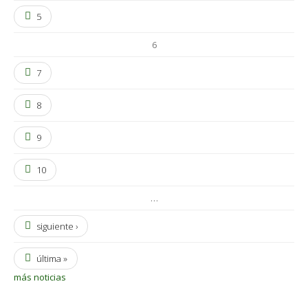
5
6
7
8
9
10
…
siguiente ›
última »
más noticias