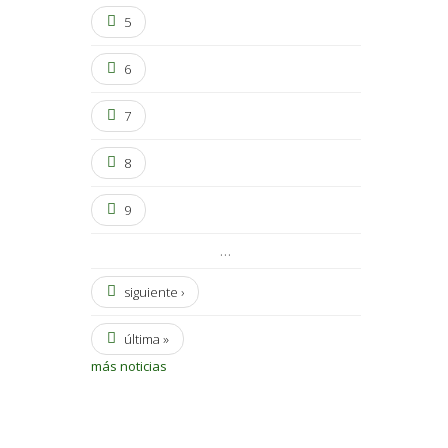
5
6
7
8
9
…
siguiente ›
última »
más noticias