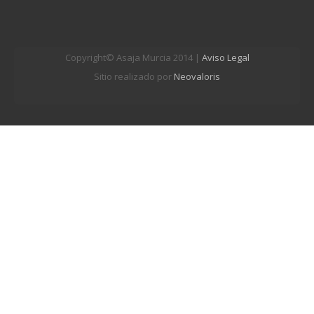
Copyright© Asaja Murcia 2014 |
Aviso Legal
Sitio realizado por
Neovaloris