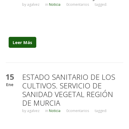
by
agalvez
in
Noticia
0comentarios
tagged:
Leer Más
15
ESTADO SANITARIO DE LOS
CULTIVOS. SERVICIO DE
Ene
SANIDAD VEGETAL REGIÓN
DE MURCIA
by
agalvez
in
Noticia
0comentarios
tagged: