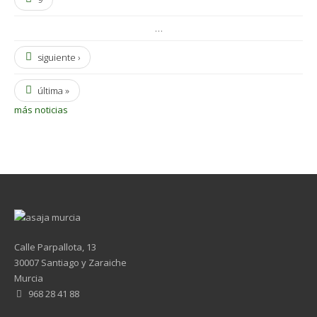
…
siguiente ›
última »
más noticias
Calle Parpallota, 13
30007 Santiago y Zaraiche
Murcia
968 28 41 88