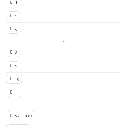
4
5
6
7
8
9
10
11
…
siguiente ›