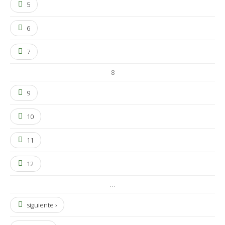
5
6
7
8
9
10
11
12
…
siguiente ›