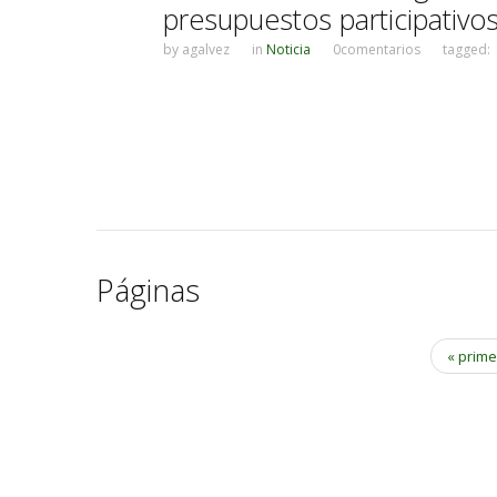
presupuestos participativo
by
agalvez
in
Noticia
0comentarios
tagged:
Páginas
« prim