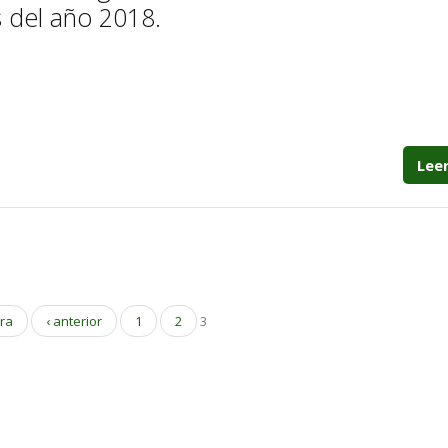
s del año 2018.
Lee
era
‹ anterior
1
2
3