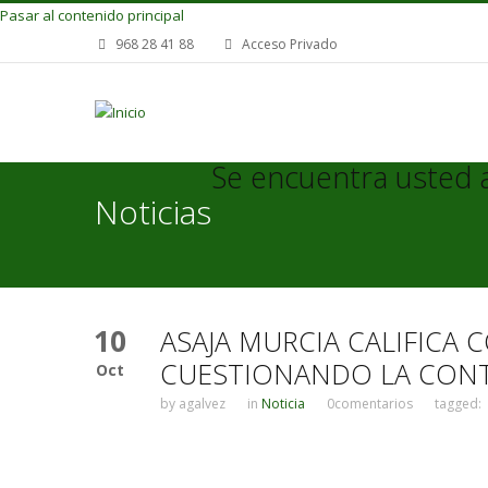
Pasar al contenido principal
968 28 41 88
Acceso Privado
Se encuentra usted 
Noticias
10
ASAJA MURCIA CALIFICA
CUESTIONANDO LA CONTI
Oct
by
agalvez
in
Noticia
0comentarios
tagged: