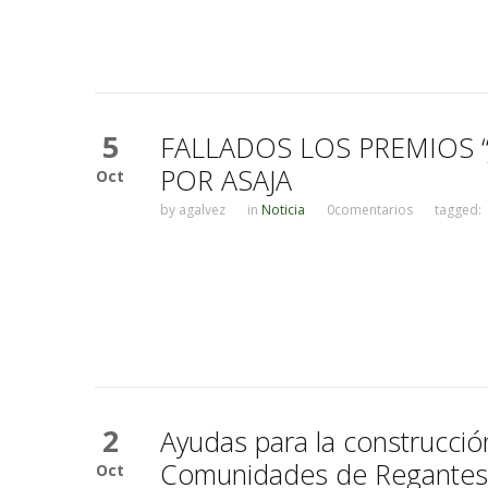
5
FALLADOS LOS PREMIOS 
POR ASAJA
Oct
by
agalvez
in
Noticia
0comentarios
tagged:
2
Ayudas para la construcci
Comunidades de Regantes d
Oct