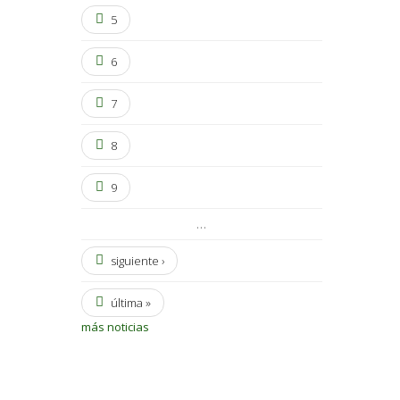
5
6
7
8
9
…
siguiente ›
última »
más noticias