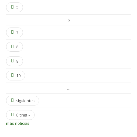
5
6
7
8
9
10
…
siguiente ›
última »
más noticias