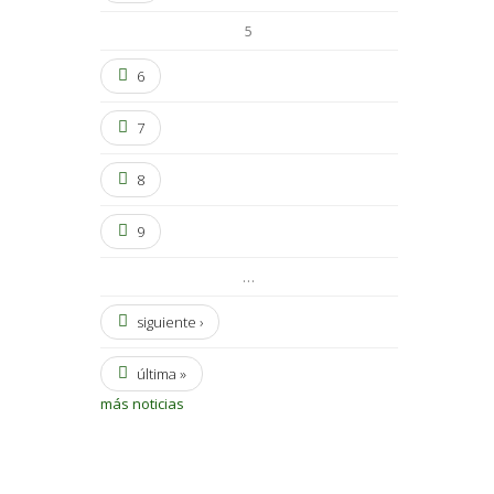
5
6
7
8
9
…
siguiente ›
última »
más noticias