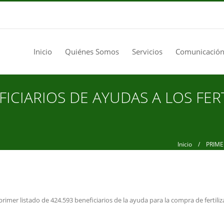
Inicio
Quiénes Somos
Servicios
Comunicación
ICIARIOS DE AYUDAS A LOS FERT
Inicio
/ PRIMER 
primer listado de 424.593 beneficiarios de la ayuda para la compra de fertili