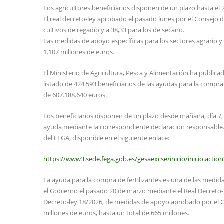
Los agricultores beneficiarios disponen de un plazo hasta el 2
El real decreto-ley aprobado el pasado lunes por el Consejo d
cultivos de regadío y a 38,33 para los de secano.
Las medidas de apoyo específicas para los sectores agrario 
1.107 millones de euros.
El Ministerio de Agricultura, Pesca y Alimentación ha public
listado de 424.593 beneficiarios de las ayudas para la compr
de 607.188.640 euros.
Los beneficiarios disponen de un plazo desde mañana, día 7, y
ayuda mediante la correspondiente declaración responsable. E
del FEGA, disponible en el siguiente enlace:
https://www3.sede.fega.gob.es/gesaexcse/inicio/inicio.acti
La ayuda para la compra de fertilizantes es una de las medida
el Gobierno el pasado 20 de marzo mediante el Real Decreto-l
Decreto-ley 18/2026, de medidas de apoyo aprobado por el Co
millones de euros, hasta un total de 665 millones.