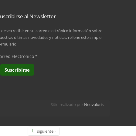
2
uscribirse al Newsletter
3
i desea recibir en su correo electrónico información sobre
uestras últimas novedades y noticias, rellene este simple
4
ormulario.
5
orreo Electrónico
*
6
7
8
Sitio realizado por
Neovaloris
9
…
siguiente ›