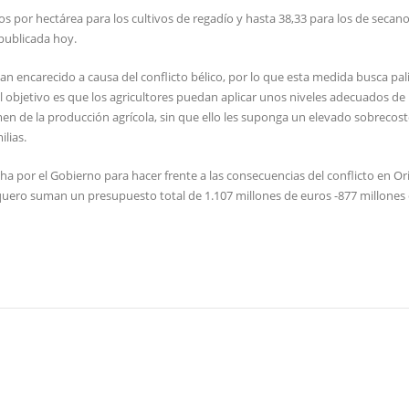
s por hectárea para los cultivos de regadío y hasta 38,33 para los de secan
 publicada hoy.
an encarecido a causa del conflicto bélico, por lo que esta medida busca pali
l objetivo es que los agricultores puedan aplicar unos niveles adecuados de
men de la producción agrícola, sin que ello les suponga un elevado sobrecost
lias.
por el Gobierno para hacer frente a las consecuencias del conflicto en Or
squero suman un presupuesto total de 1.107 millones de euros -877 millones e