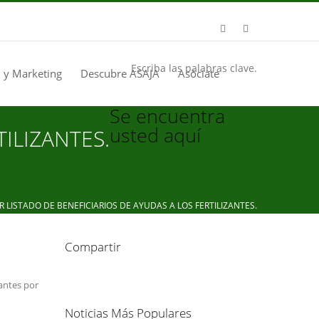
Escriba las palabras clave.
 y Marketing
Descubre ASAJA
Asóciate
Se encuentra
usted aquí
ILIZANTES.
LISTADO DE BENEFICIARIOS DE AYUDAS A LOS FERTILIZANTES.
Compartir
zantes por
Noticias Más Populares