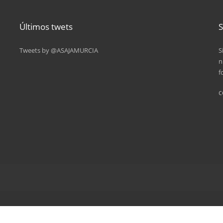
Últimos twets
S
Tweets by @ASAJAMURCIA
S
n
f
c