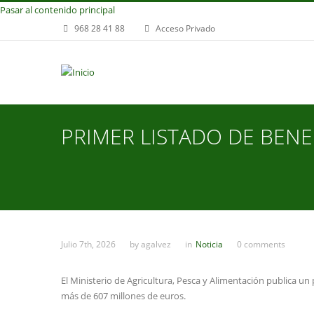
Pasar al contenido principal
968 28 41 88
Acceso Privado
PRIMER LISTADO DE BENEF
Julio 7th, 2026
by
agalvez
in
Noticia
0 comments
El Ministerio de Agricultura, Pesca y Alimentación publica un 
más de 607 millones de euros.