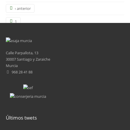
‹ anterior
1
2
3
Calle Parpallota, 13
30007 Santiago y Zaraiche
4
Murcia
968 28 41 88
5
6
7
8
Últimos twets
9