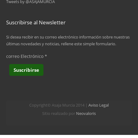
Tweets by @ASAJAMURCIA
…
siguiente ›
Suscribirse al Newsletter
última »
Si desea recibir en su correo electrónico información sobre nuestras
últimas novedades y noticias, rellene este simple formulario.
correo Electrónico
*
Copyright© Asaja Murcia 2014 |
Aviso Legal
Sitio realizado por
Neovaloris