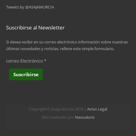
Tweets by @ASAJAMURCIA
10
…
Suscribirse al Newsletter
siguiente ›
Si desea recibir en su correo electrónico información sobre nuestras
últimas novedades y noticias, rellene este simple formulario.
última »
correo Electrónico
*
Copyright© Asaja Murcia 2014 |
Aviso Legal
Sitio realizado por
Neovaloris