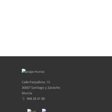
Calle Parpallota, 13
30007 Santiago y Zaraiche
Murcia
968 28 41 88