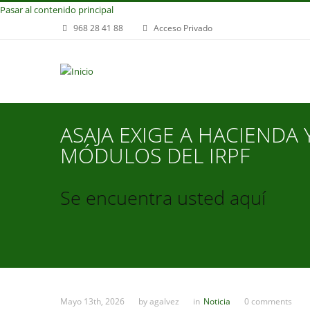
Pasar al contenido principal
968 28 41 88
Acceso Privado
ASAJA EXIGE A HACIENDA
MÓDULOS DEL IRPF
Se encuentra usted aquí
Mayo 13th, 2026
by
agalvez
in
Noticia
0 comments