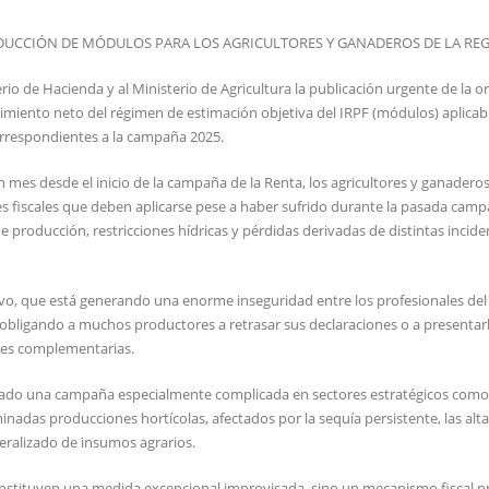
REDUCCIÓN DE MÓDULOS PARA LOS AGRICULTORES Y GANADEROS DE LA RE
io de Hacienda y al Ministerio de Agricultura la publicación urgente de la o
dimiento neto del régimen de estimación objetiva del IRPF (módulos) aplicabl
orrespondientes a la campaña 2025.
 mes desde el inicio de la campaña de la Renta, los agricultores y ganadero
s fiscales que deben aplicarse pese a haber sufrido durante la pasada cam
 producción, restricciones hídricas y pérdidas derivadas de distintas incide
ivo, que está generando una enorme inseguridad entre los profesionales de
, obligando a muchos productores a retrasar sus declaraciones o a presentar
ones complementarias.
sado una campaña especialmente complicada en sectores estratégicos como 
erminadas producciones hortícolas, afectados por la sequía persistente, las alt
eralizado de insumos agrarios.
nstituyen una medida excepcional improvisada, sino un mecanismo fiscal p