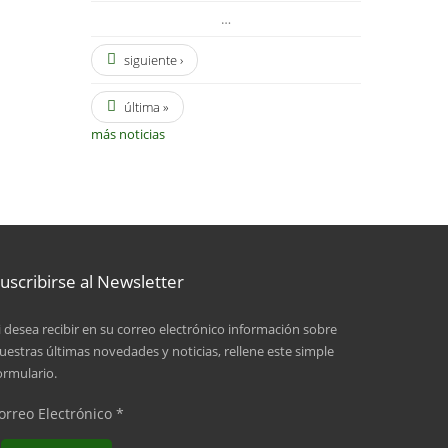
…
siguiente ›
última »
más noticias
uscribirse al Newsletter
i desea recibir en su correo electrónico información sobre
uestras últimas novedades y noticias, rellene este simple
ormulario.
orreo Electrónico
*