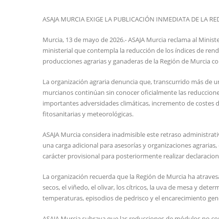
ASAJA MURCIA EXIGE LA PUBLICACIÓN INMEDIATA DE LA 
Murcia, 13 de mayo de 2026.- ASAJA Murcia reclama al Minister
ministerial que contempla la reducción de los índices de ren
producciones agrarias y ganaderas de la Región de Murcia c
La organización agraria denuncia que, transcurrido más de un
murcianos continúan sin conocer oficialmente las reduccione
importantes adversidades climáticas, incremento de costes de
fitosanitarias y meteorológicas.
ASAJA Murcia considera inadmisible este retraso administrat
una carga adicional para asesorías y organizaciones agrarias
carácter provisional para posteriormente realizar declaraci
La organización recuerda que la Región de Murcia ha atrave
secos, el viñedo, el olivar, los cítricos, la uva de mesa y det
temperaturas, episodios de pedrisco y el encarecimiento gen
ASAJA Murcia subraya que las reducciones de módulos no co