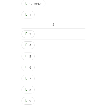
‹ anterior
1
2
3
4
5
6
7
8
9