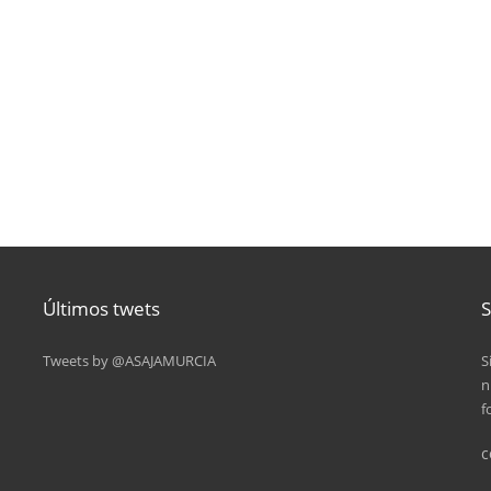
Últimos twets
S
Tweets by @ASAJAMURCIA
S
n
f
c