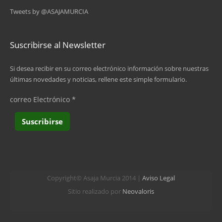
Tweets by @ASAJAMURCIA
14
siguiente ›
Suscribirse al Newsletter
última »
Si desea recibir en su correo electrónico información sobre nuestras
últimas novedades y noticias, rellene este simple formulario.
correo Electrónico
*
Copyright© Asaja Murcia 2014 |
Aviso Legal
Sitio realizado por
Neovaloris