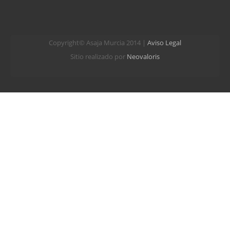
Copyright© Asaja Murcia 2014 |
Aviso Legal
Sitio realizado por
Neovaloris