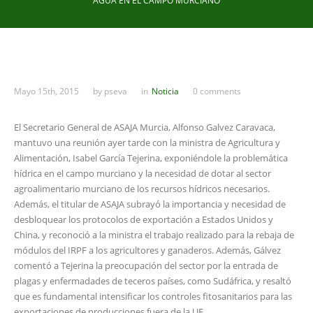
AGUA EN EL CAMPO MURCIANO
Mayo 15th, 2015
by
pseva
in
Noticia
0 comments
El Secretario General de ASAJA Murcia, Alfonso Galvez Caravaca,
mantuvo una reunión ayer tarde con la ministra de Agricultura y
Alimentación, Isabel García Tejerina, exponiéndole la problemática
hídrica en el campo murciano y la necesidad de dotar al sector
agroalimentario murciano de los recursos hídricos necesarios.
Además, el titular de ASAJA subrayó la importancia y necesidad de
desbloquear los protocolos de exportación a Estados Unidos y
China, y reconoció a la ministra el trabajo realizado para la rebaja de
módulos del IRPF a los agricultores y ganaderos. Además, Gálvez
comentó a Tejerina la preocupación del sector por la entrada de
plagas y enfermadades de teceros países, como Sudáfrica, y resaltó
que es fundamental intensificar los controles fitosanitarios para las
exportaciones de producciones fuera de la UE.