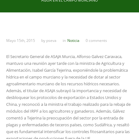
AGUA EN EL CAMPO MURCIANO
Mayo 15th, 2015
by
pseva
in
Noticia
0 comments
El Secretario General de ASAJA Murcia, Alfonso Galvez Caravaca,
mantuvo una reunión ayer tarde con la ministra de Agricultura y
Alimentación, Isabel García Tejerina, exponiéndole la problemática
hídrica en el campo murciano y la necesidad de dotar al sector
agroalimentario murciano de los recursos hídricos necesarios.
Además, el titular de ASAJA subrayó la importancia y necesidad de
desbloquear los protocolos de exportación a Estados Unidos y
China, y reconoció a la ministra el trabajo realizado para la rebaja de
módulos del IRPF a los agricultores y ganaderos. Además, Gálvez
comentó a Tejerina la preocupación del sector por la entrada de
plagas y enfermadades de teceros países, como Sudáfrica, y resaltó
que es fundamental intensificar los controles fitosanitarios para las
exportaciones de producciones fuera de la UE.