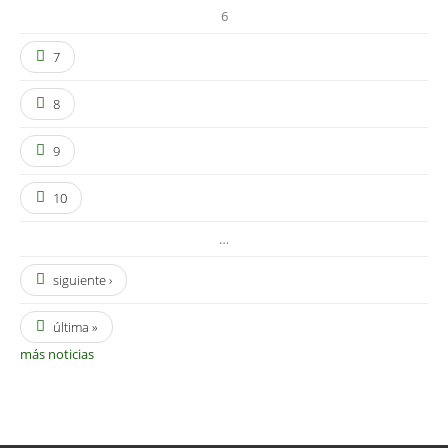
6
7
8
9
10
…
siguiente ›
última »
más noticias