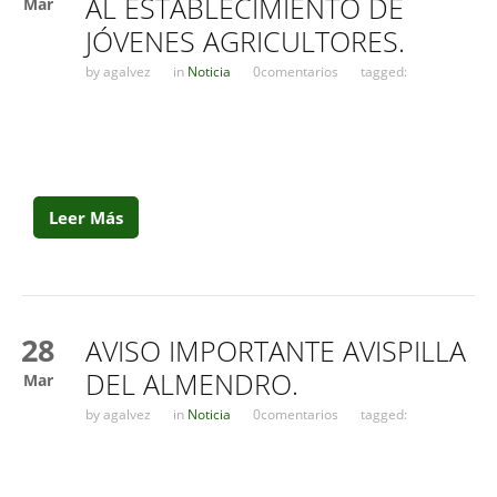
AL ESTABLECIMIENTO DE
Mar
JÓVENES AGRICULTORES.
by
agalvez
in
Noticia
0comentarios
tagged:
Leer Más
28
AVISO IMPORTANTE AVISPILLA
DEL ALMENDRO.
Mar
by
agalvez
in
Noticia
0comentarios
tagged: