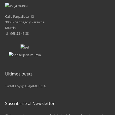
4
5
Calle Parpallota, 13
30007 Santiago y Zaraiche
6
Murcia
968 28 41 88
7
8
9
…
Últimos twets
siguiente ›
Tweets by @ASAJAMURCIA
última »
Suscribirse al Newsletter