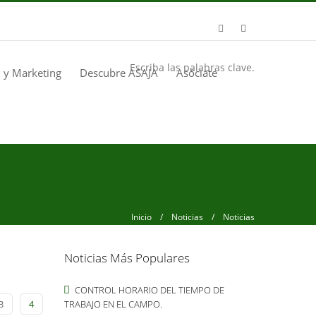
Escriba las palabras clave.
 y Marketing
Descubre ASAJA
Asóciate
Inicio
/
Noticias
/ Noticias
Noticias Más Populares
CONTROL HORARIO DEL TIEMPO DE
3
4
TRABAJO EN EL CAMPO.