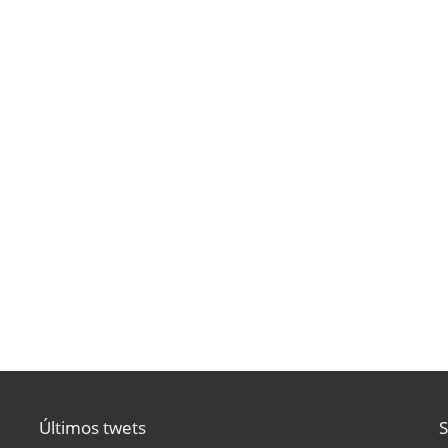
Últimos twets
S