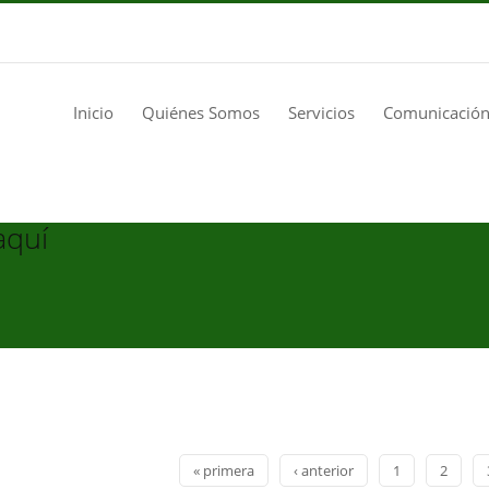
Inicio
Quiénes Somos
Servicios
Comunicación
aquí
« primera
‹ anterior
1
2