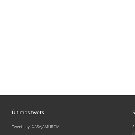
Últimos twets
S
Tweets by @ASAJAMURCIA
S
n