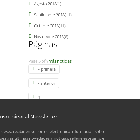
Agosto 2018
(1)
Septiembre 2018
(11)
Octubre 2018
(11)
Noviembre 2018
(8)
Páginas
Page 5 of 9
más noticias
« primera
‹ anterior
1
2
uscribirse al Newsletter
3
i desea recibir en su correo electrónico información sobre
uestras últimas novedades y noticias, rellene este simple
4