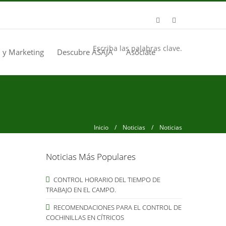
Escriba las palabras clave.
 y Marketing
Descubre ASAJA
Asóciate
Inicio
/
Noticias
/ Noticias
Noticias Más Populares
CONTROL HORARIO DEL TIEMPO DE
TRABAJO EN EL CAMPO.
RECOMENDACIONES PARA EL CONTROL DE
COCHINILLAS EN CÍTRICOS