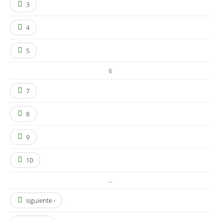
3
4
5
6
7
8
9
10
…
siguiente ›