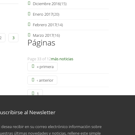
Diciembre 2016
(15)
Enero 2017
(20)
Febrero 2017
(14)
Marzo 2017
(16)
2
3
Páginas
Page 33 of 12
más noticias
« primera
‹ anterior
1
2
uscribirse al Newsletter
3
i desea recibir en su correo electrónico información sobre
uestras últimas novedades y noticias, rellene este simple
4