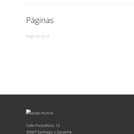
Páginas
Page 33 of 12
Calle Parpallota, 13
30007 Santiago y Zaraiche