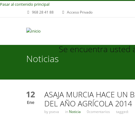
Pasar al contenido principal
968 28 41 88
Acceso Privado
Se encuentra usted 
Noticias
12
ASAJA MURCIA HACE UN 
DEL AÑO AGRÍCOLA 2014
Ene
by
pseva
in
Noticia
0comentarios
tagged: