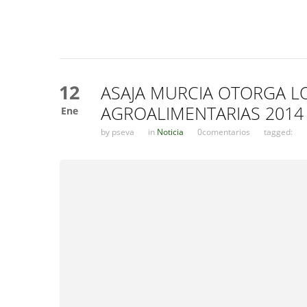
12
ASAJA MURCIA OTORGA L
AGROALIMENTARIAS 2014 
Ene
by
pseva
in
Noticia
0comentarios
tagged: