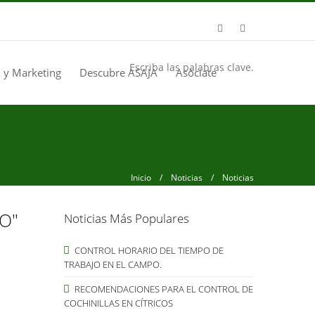
Escriba las palabras clave.
 y Marketing
Descubre ASAJA
Asóciate
Inicio
/
Noticias
/ Noticias
O"
Noticias Más Populares
CONTROL HORARIO DEL TIEMPO DE
TRABAJO EN EL CAMPO.
RECOMENDACIONES PARA EL CONTROL DE
COCHINILLAS EN CÍTRICOS