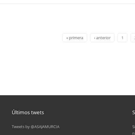
« primera
‹ anterior
1
Últimos twets
S
Tweets by @ASAJAMURCIA
S
n