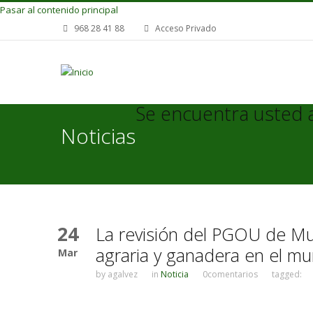
Pasar al contenido principal
968 28 41 88
Acceso Privado
Se encuentra usted 
Noticias
24
La revisión del PGOU de Mur
agraria y ganadera en el mun
Mar
by
agalvez
in
Noticia
0comentarios
tagged: