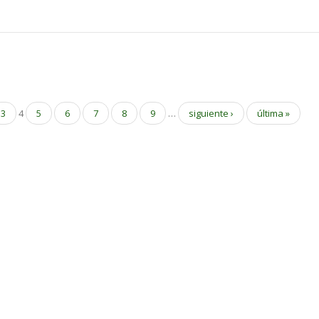
3
4
5
6
7
8
9
…
siguiente ›
última »