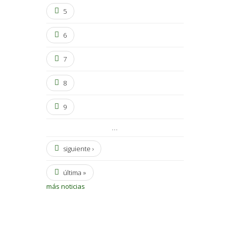
5
6
7
8
9
…
siguiente ›
última »
más noticias