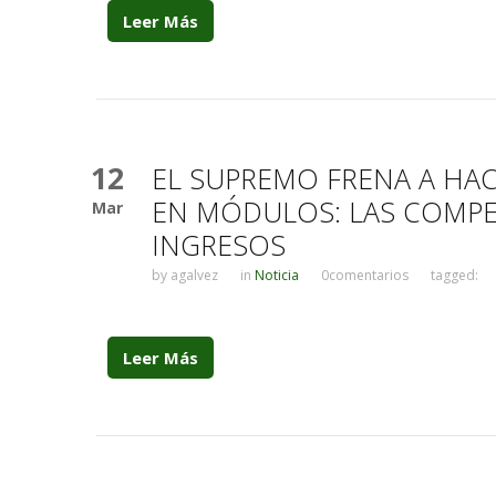
Leer Más
12
EL SUPREMO FRENA A HAC
EN MÓDULOS: LAS COMP
Mar
INGRESOS
by
agalvez
in
Noticia
0comentarios
tagged:
Leer Más