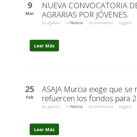
9
NUEVA CONVOCATORIA DE
AGRARIAS POR JÓVENES.
Mar
by
agalvez
in
Noticia
0comentarios
tagged:
Leer Más
25
ASAJA Murcia exige que se r
refuercen los fondos para 
Feb
by
agalvez
in
Noticia
0comentarios
tagged:
Leer Más