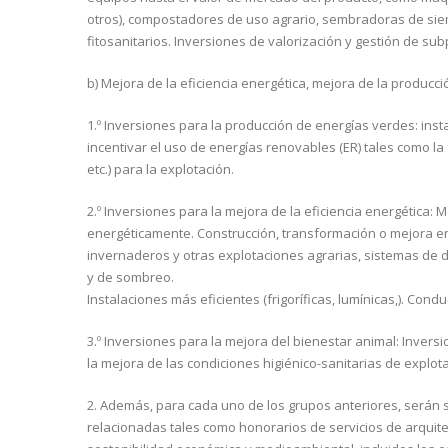
otros), compostadores de uso agrario, sembradoras de siembr
fitosanitarios. Inversiones de valorización y gestión de sub
b) Mejora de la eficiencia energética, mejora de la producc
1.º Inversiones para la producción de energías verdes: in
incentivar el uso de energías renovables (ER) tales como la f
etc.) para la explotación.
2.º Inversiones para la mejora de la eficiencia energética:
energéticamente. Construcción, transformación o mejora e
invernaderos y otras explotaciones agrarias, sistemas de do
y de sombreo.
Instalaciones más eficientes (frigoríficas, lumínicas,). Con
3.º Inversiones para la mejora del bienestar animal: Invers
la mejora de las condiciones higiénico-sanitarias de explo
2. Además, para cada uno de los grupos anteriores, serán 
relacionadas tales como honorarios de servicios de arquitec