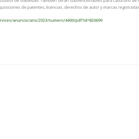
estudios de viabilidad. También serán subvencionables para cada uno de 
quisiciones de patentes, licencias, derechos de autor y marcas registradas
ervices/anuncio/ano/2023/numero/4400/pdf?id=820699