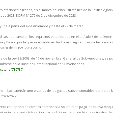
lotaciones agrarias, en el marco del Plan Estratégico de la Política Agra
idad 2023. BORM Nº 279 de 2 de diciembre de 2023.
uda a partir del 4 de diciembre y hasta el 27 de marzo.
icas que cumplan los requisitos establecidos en el artículo 6 de la Orden
ería y Pesca, por la que se establecen las bases reguladoras de las ayudas
 marco del PEPAC 2023-2027.
.8.a de la Ley 38/2003, de 17 de noviembre, General de Subvenciones, se pu
nsultarse en la Base de DatosNacional de Subvenciones
catoria/730737
)
culo 1.1.a), cubrirán uno o varios de los gastos subvencionables dentro de l
 2023-2027:
iento con opción de compra anterior a la solicitud de pago, de nueva maqu
inaria de acopio, trituración y acondicionamiento de biomasa (restos de