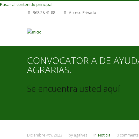
Pasar al contenido principal
968 28 41 88
Acceso Privado
CONVOCATORIA DE AYUDA
AGRARIAS.
Se encuentra usted aquí
Diciembre 4th, 2023
by
agalvez
in
Noticia
0 comments