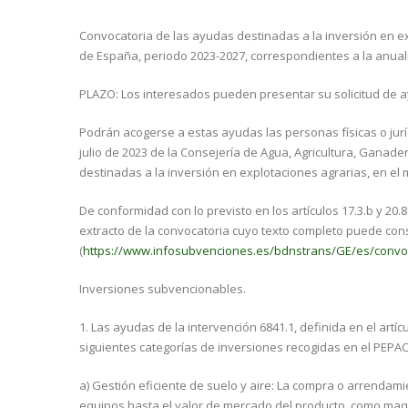
Convocatoria de las ayudas destinadas a la inversión en exp
de España, periodo 2023-2027, correspondientes a la anual
PLAZO: Los interesados pueden presentar su solicitud de ay
Podrán acogerse a estas ayudas las personas físicas o juríd
julio de 2023 de la Consejería de Agua, Agricultura, Ganad
destinadas a la inversión en explotaciones agrarias, en el
De conformidad con lo previsto en los artículos 17.3.b y 20
extracto de la convocatoria cuyo texto completo puede co
(
https://www.infosubvenciones.es/bdnstrans/GE/es/convo
Inversiones subvencionables.
1. Las ayudas de la intervención 6841.1, definida en el artí
siguientes categorías de inversiones recogidas en el PEPAC
a) Gestión eficiente de suelo y aire: La compra o arrendam
equipos hasta el valor de mercado del producto, como maqu