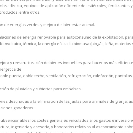
a directa, equipos de aplicación eficiente de estiércoles, fertilizantes y
productos, entre otros.
ión de energías verdes y mejora del bienestar animal.
stalaciones de energía renovable para autoconsumo de la explotación, par
otovoltaica, térmica, la energía eólica, la biomasa (biogás, leña, materias
 Mejora y reestructuración de bienes inmuebles para hacerlos más eficient
nergética de
ble puerta, doble techo, ventilación, refrigeración, calefacción, pantallas
ducción de pluviales y cubiertas para embalses.
iones destinadas a la eliminación de las jaulas para animales de granja, a
taciones ganaderas.
subvencionables los costes generales vinculados a los gastos e inversion
tura, ingeniería y asesoría, y honorarios relativos al asesoramiento sobr