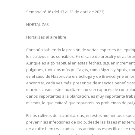
Semana nº 16 (del 17 al 23 de abril de 2023)
HORTALIZAS
Hortalizas al aire libre
Continúa subiendo la presión de varias especies de lepidóp
los cultivos más sensibles. En el caso de bróculi y otras br
Aunque es algo habitual en estas fechas, siguen incremen
pulgones, tanto los más polífagos, como Myzus y Aphis, com
es el caso de Nasonovia en lechuga y de Brevicoryne en bra
encontrar, cada vez más, presencia de insectos beneficios
muchos casos estos auxiliares no son capaces de controlar
daños importantes a la plantación, es muy importante trab
mismos, lo que evitará que repunten los problemas de pul
En los cultivos de cucurbitáceas, en estos momentos espec
prevenir las infecciones de oidio, desde las fases más te
de azufre bien realizados. Los antioidios específicos se 