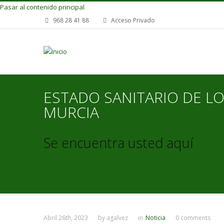
Pasar al contenido principal
968 28 41 88
Acceso Privado
ESTADO SANITARIO DE L
MURCIA
Se encuentra usted aquí
Abril 26th, 2023
by
agalvez
in
Noticia
0 comments