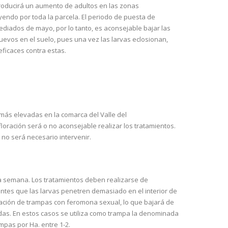
roducirá un aumento de adultos en las zonas
yendo por toda la parcela. El periodo de puesta de
diados de mayo, por lo tanto, es aconsejable bajar las
uevos en el suelo, pues una vez las larvas eclosionan,
eficaces contra estas.
más elevadas en la comarca del Valle del
loración será o no aconsejable realizar los tratamientos.
no será necesario intervenir.
a semana. Los tratamientos deben realizarse de
antes que las larvas penetren demasiado en el interior de
ación de trampas con feromona sexual, lo que bajará de
das. En estos casos se utiliza como trampa la denominada
ampas por Ha. entre 1-2.