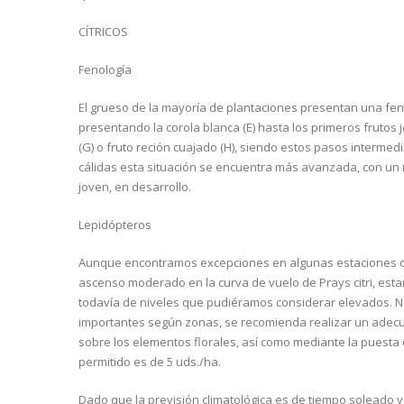
CÍTRICOS
Fenología
El grueso de la mayoría de plantaciones presentan una feno
presentando la corola blanca (E) hasta los primeros frutos jó
(G) o fruto reción cuajado (H), siendo estos pasos interme
cálidas esta situación se encuentra más avanzada, con un 
joven, en desarrollo.
Lepidópteros
Aunque encontramos excepciones en algunas estaciones do
ascenso moderado en la curva de vuelo de Prays citri, es
todavía de niveles que pudiéramos considerar elevados. N
importantes según zonas, se recomienda realizar un adecu
sobre los elementos florales, así como mediante la puest
permitido es de 5 uds./ha.
Dado que la previsión climatológica es de tiempo soleado y