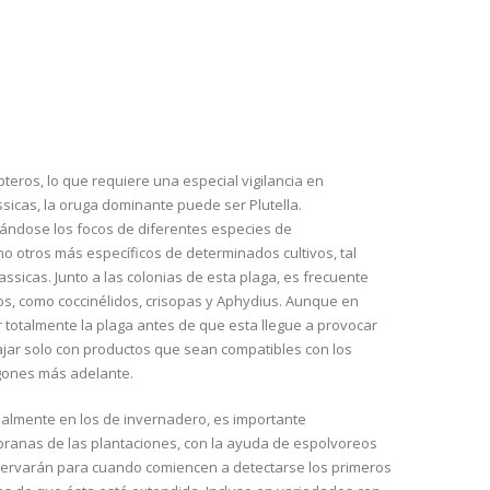
teros, lo que requiere una especial vigilancia en
assicas, la oruga dominante puede ser Plutella.
tándose los focos de diferentes especies de
o otros más específicos de determinados cultivos, tal
ssicas. Junto a las colonias de esta plaga, es frecuente
os, como coccinélidos, crisopas y Aphydius. Aunque en
 totalmente la plaga antes de que esta llegue a provocar
ajar solo con productos que sean compatibles con los
gones más adelante.
ialmente en los de invernadero, es importante
mpranas de las plantaciones, con la ayuda de espolvoreos
reservarán para cuando comiencen a detectarse los primeros