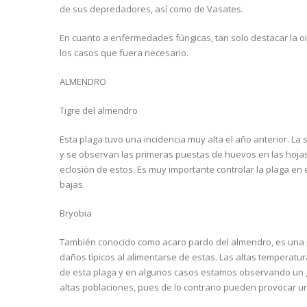
de sus depredadores, así como de Vasates.
En cuanto a enfermedades fúngicas, tan solo destacar la oi
los casos que fuera necesario.
ALMENDRO
Tigre del almendro
Esta plaga tuvo una incidencia muy alta el año anterior. L
y se observan las primeras puestas de huevos en las hojas
eclosión de estos. Es muy importante controlar la plaga e
bajas.
Bryobia
También conocido como acaro pardo del almendro, es una p
daños típicos al alimentarse de estas. Las altas temperatu
de esta plaga y en algunos casos estamos observando un g
altas poblaciones, pues de lo contrario pueden provocar u