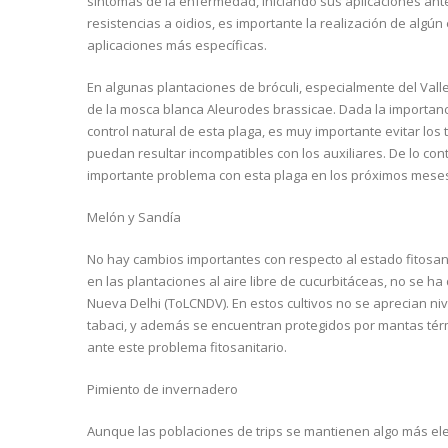
síntomas de la enfermedad, iniciando sus aplicaciones ant
resistencias a oidios, es importante la realización de algú
aplicaciones más específicas.
En algunas plantaciones de bróculi, especialmente del Vall
de la mosca blanca Aleurodes brassicae. Dada la importanc
control natural de esta plaga, es muy importante evitar los 
puedan resultar incompatibles con los auxiliares. De lo con
importante problema con esta plaga en los próximos mese
Melón y Sandía
No hay cambios importantes con respecto al estado fitosa
en las plantaciones al aire libre de cucurbitáceas, no se ha
Nueva Delhi (ToLCNDV). En estos cultivos no se aprecian n
tabaci, y además se encuentran protegidos por mantas térmi
ante este problema fitosanitario.
Pimiento de invernadero
Aunque las poblaciones de trips se mantienen algo más ele