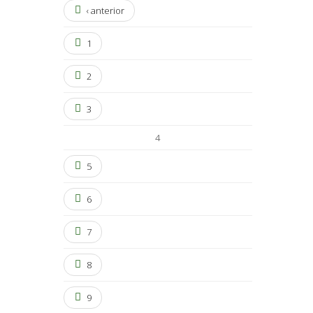
‹ anterior
1
2
3
4
5
6
7
8
9