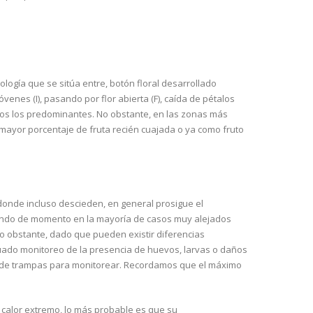
logía que se sitúa entre, botón floral desarrollado
venes (I), pasando por flor abierta (F), caída de pétalos
dios los predominantes. No obstante, en las zonas más
mayor porcentaje de fruta recién cuajada o ya como fruto
nde incluso descieden, en general prosigue el
tando de momento en la mayoría de casos muy alejados
o obstante, dado que pueden existir diferencias
ado monitoreo de la presencia de huevos, larvas o daños
a de trampas para monitorear. Recordamos que el máximo
 calor extremo, lo más probable es que su