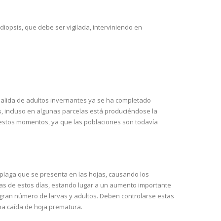
diopsis, que debe ser vigilada, interviniendo en
a salida de adultos invernantes ya se ha completado
, incluso en algunas parcelas está produciéndose la
n estos momentos, ya que las poblaciones son todavía
laga que se presenta en las hojas, causando los
ras de estos días, estando lugar a un aumento importante
ran número de larvas y adultos. Deben controlarse estas
na caída de hoja prematura.