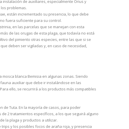
instalación de auxiliares, especialmente Orius y
 los problemas.
ae, están incrementado su presencia, lo que debe
 no fuera suficiente para su control.
trinia, en las parcelas que se manejan con esta
emás de las orugas de esta plaga, que todavía no está
tivo del pimiento otras especies, entre las que si se
que deben ser vigiladas y, en caso de necesidad,
 la mosca blanca Bemisia en algunas zonas. Siendo
 fauna auxiliar que debe ir instalándose en las
 Para ello, se recurrirá a los productos más compatibles
n de Tuta. En la mayoría de casos, para poder
s de 2 tratamientos específicos, a los que seguirá alguno
de la plaga y productos a utilizar.
trips y los posibles focos de araña roja, y presencia