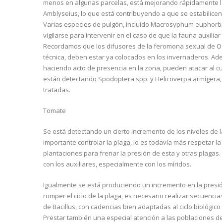
menos en algunas parcelas, está mejorando rápidamente la 
Amblyseius, lo que está contribuyendo a que se estabilicen
Varias especies de pulgón, incluido Macrosyphum euphorbi
vigilarse para intervenir en el caso de que la fauna auxiliar
Recordamos que los difusores de la feromona sexual de Os
técnica, deben estar ya colocados en los invernaderos. Ad
haciendo acto de presencia en la zona, pueden atacar al cul
están detectando Spodoptera spp. y Helicoverpa armígera, 
tratadas.
Tomate
Se está detectando un cierto incremento de los niveles de
importante controlar la plaga, lo es todavía más respetar la
plantaciones para frenar la presión de esta y otras plagas.
con los auxiliares, especialmente con los míridos.
Igualmente se está produciendo un incremento en la presió
romper el ciclo de la plaga, es necesario realizar secuencia
de Bacillus, con cadencias bien adaptadas al ciclo biológico 
Prestar también una especial atención a las poblaciones de 