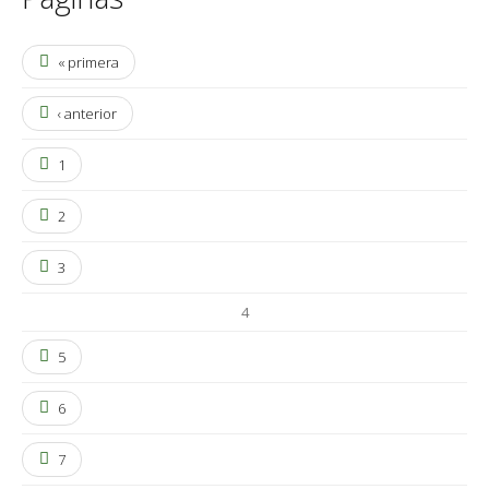
« primera
‹ anterior
1
2
3
4
5
6
7