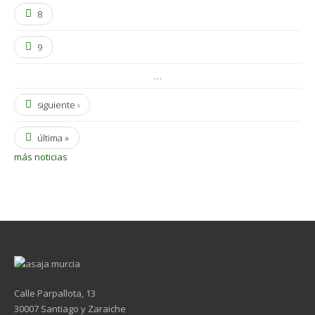
8
9
…
siguiente ›
última »
más noticias
Calle Parpallota, 13
30007 Santiago y Zaraiche