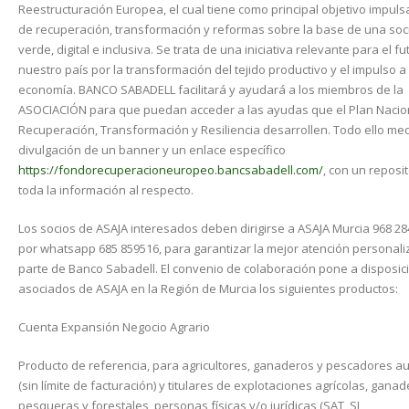
Reestructuración Europea, el cual tiene como principal objetivo impuls
de recuperación, transformación y reformas sobre la base de una so
verde, digital e inclusiva. Se trata de una iniciativa relevante para el f
nuestro país por la transformación del tejido productivo y el impulso a 
economía. BANCO SABADELL facilitará y ayudará a los miembros de la
ASOCIACIÓN para que puedan acceder a las ayudas que el Plan Nacio
Recuperación, Transformación y Resiliencia desarrollen. Todo ello med
divulgación de un banner y un enlace específico
https://fondorecuperacioneuropeo.bancsabadell.com/
, con un reposi
toda la información al respecto.
Los socios de ASAJA interesados deben dirigirse a ASAJA Murcia 968 28
por whatsapp 685 859516, para garantizar la mejor atención personal
parte de Banco Sabadell. El convenio de colaboración pone a disposic
asociados de ASAJA en la Región de Murcia los siguientes productos:
Cuenta Expansión Negocio Agrario
Producto de referencia, para agricultores, ganaderos y pescadores 
(sin límite de facturación) y titulares de explotaciones agrícolas, ganad
pesqueras y forestales, personas físicas y/o jurídicas (SAT, SL,