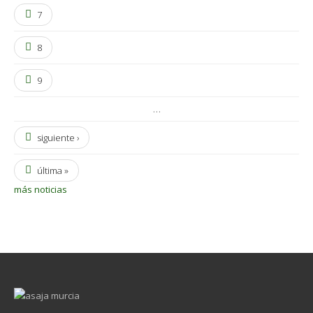
7
8
9
…
siguiente ›
última »
más noticias