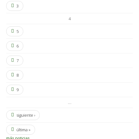
3
4
5
6
7
8
9
…
siguiente ›
última »
más noticias