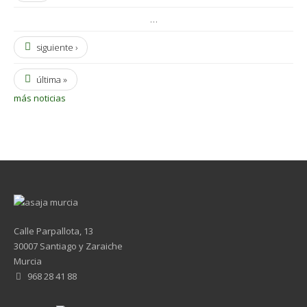
…
siguiente ›
última »
más noticias
Calle Parpallota, 13
30007 Santiago y Zaraiche
Murcia
968 28 41 88