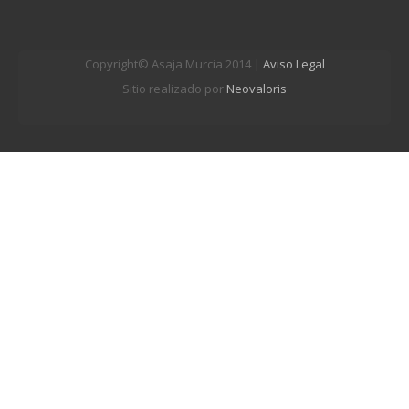
Copyright© Asaja Murcia 2014 |
Aviso Legal
Sitio realizado por
Neovaloris