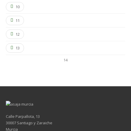
10
11
12
13
14
Calle Parpallota, 13
30007 Santiago y Zaraiche
Murcia