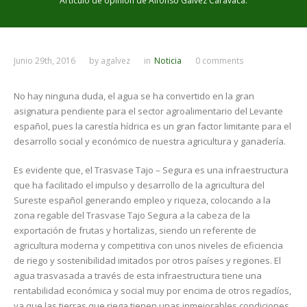
Artículo de opinión de Alfonso Gálvez Caravaca.
Junio 29th, 2016
by
agalvez
in
Noticia
0 comments
No hay ninguna duda, el agua se ha convertido en la gran
asignatura pendiente para el sector agroalimentario del Levante
español, pues la carestía hídrica es un gran factor limitante para el
desarrollo social y económico de nuestra agricultura y ganadería.
Es evidente que, el Trasvase Tajo – Segura es una infraestructura
que ha facilitado el impulso y desarrollo de la agricultura del
Sureste español generando empleo y riqueza, colocando a la
zona regable del Trasvase Tajo Segura a la cabeza de la
exportación de frutas y hortalizas, siendo un referente de
agricultura moderna y competitiva con unos niveles de eficiencia
de riego y sostenibilidad imitados por otros países y regiones. El
agua trasvasada a través de esta infraestructura tiene una
rentabilidad económica y social muy por encima de otros regadíos,
ya que las tierras que riega tienen unas inmejorables condiciones