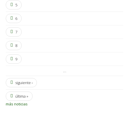
5
6
7
8
9
…
siguiente ›
última »
más noticias