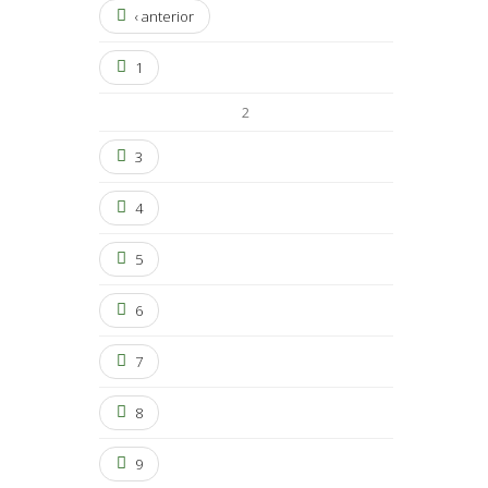
‹ anterior
1
2
3
4
5
6
7
8
9