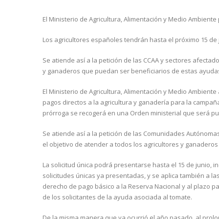
El Ministerio de Agricultura, Alimentación y Medio Ambiente
Los agricultores españoles tendrán hasta el próximo 15 de j
Se atiende así a la petición de las CCAA y sectores afectados
y ganaderos que puedan ser beneficiarios de estas ayuda
El Ministerio de Agricultura, Alimentación y Medio Ambiente a
pagos directos a la agricultura y ganadería para la campañ
prórroga se recogerá en una Orden ministerial que será publ
Se atiende así a la petición de las Comunidades Autónomas
el objetivo de atender a todos los agricultores y ganadero
La solicitud única podrá presentarse hasta el 15 de junio, 
solicitudes únicas ya presentadas, y se aplica también a l
derecho de pago básico a la Reserva Nacional y al plazo pa
de los solicitantes de la ayuda asociada al tomate.
De la misma manera que ya ocurrió el año pasado, al prolon