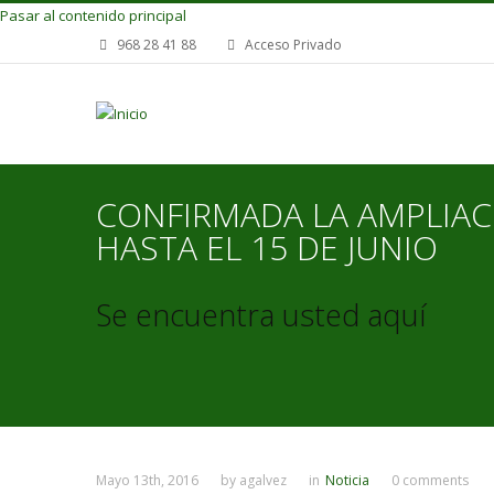
Pasar al contenido principal
968 28 41 88
Acceso Privado
CONFIRMADA LA AMPLIACI
HASTA EL 15 DE JUNIO
Se encuentra usted aquí
Mayo 13th, 2016
by
agalvez
in
Noticia
0 comments