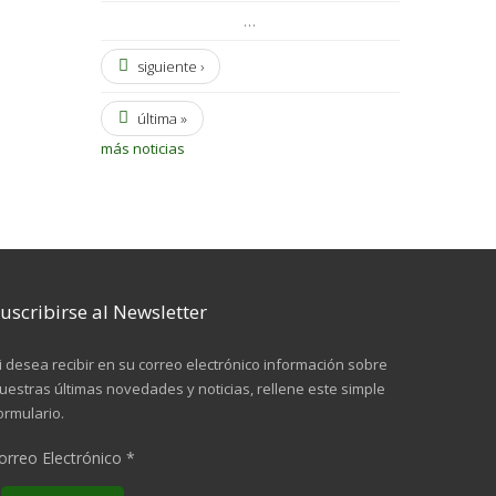
…
siguiente ›
última »
más noticias
uscribirse al Newsletter
i desea recibir en su correo electrónico información sobre
uestras últimas novedades y noticias, rellene este simple
ormulario.
orreo Electrónico
*