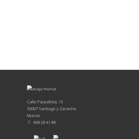
Calle Parpallota, 13
30007 Santiago y Zaraiche
Murcia
968 28 41 88