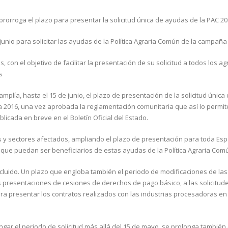
 prorroga el plazo para presentar la solicitud única de ayudas de la PAC 2
unio para solicitar las ayudas de la Política Agraria Común de la campaña
, con el objetivo de facilitar la presentación de su solicitud a todos los ag
s
mplía, hasta el 15 de junio, el plazo de presentación de la solicitud única 
a 2016, una vez aprobada la reglamentación comunitaria que así lo permite
icada en breve en el Boletín Oficial del Estado.
 y sectores afectados, ampliando el plazo de presentación para toda Es
s que puedan ser beneficiarios de estas ayudas de la Política Agraria Com
incluido. Un plazo que engloba también el periodo de modificaciones de las
as presentaciones de cesiones de derechos de pago básico, a las solicitud
ra presentar los contratos realizados con las industrias procesadoras en
gar el periodo de solicitud más allá del 15 de mayo, se prolonga también 