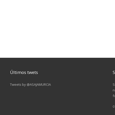
Últimos twets
S
Tweets by @ASAJAMURCIA
S
n
f
c