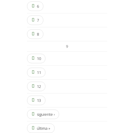
6
7
8
9
10
11
12
13
siguiente ›
última »