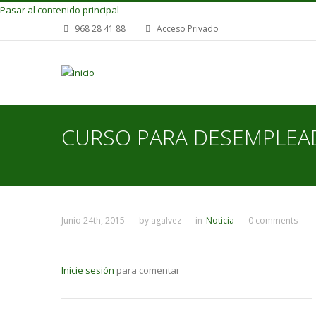
Pasar al contenido principal
968 28 41 88
Acceso Privado
CURSO PARA DESEMPLEAD
Junio 24th, 2015
by
agalvez
in
Noticia
0 comments
Inicie sesión
para comentar