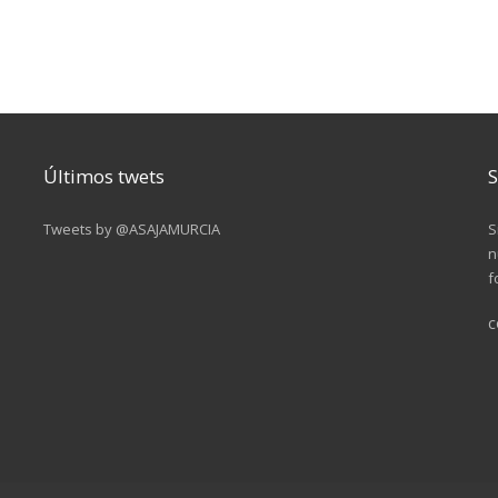
Últimos twets
S
Tweets by @ASAJAMURCIA
S
n
f
c