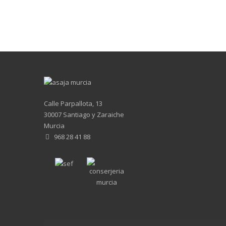
Calle Parpallota, 13
30007 Santiago y Zaraiche
Murcia
968 28 41 88