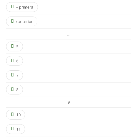
« primera
‹ anterior
…
5
6
7
8
9
10
11