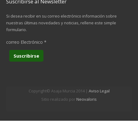
Suscribirse al Newsletter
Si desea recibir en su correo electrónico información sobre
nuestras últimas novedades y noticias, rellene este simple
formulario.
correo Electrónico
*
Copyright© Asaja Murcia 2014 |
Aviso Legal
Sitio realizado por
Neovaloris