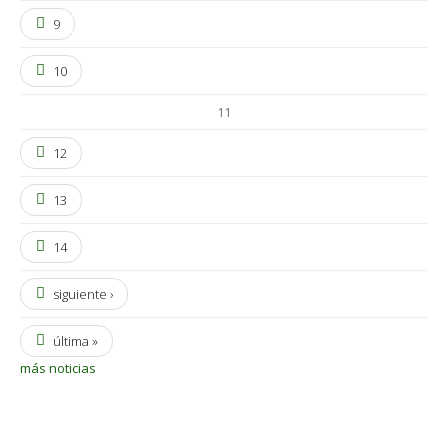
9
10
11
12
13
14
siguiente ›
última »
más noticias