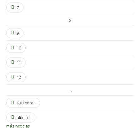
7
8
9
10
11
12
…
siguiente ›
última »
más noticias