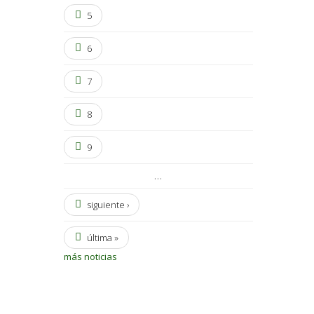
5
6
7
8
9
…
siguiente ›
última »
más noticias