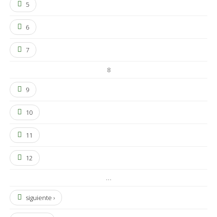
5
6
7
8
9
10
11
12
…
siguiente ›