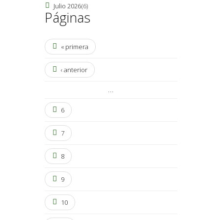
Julio 2026
(6)
Páginas
« primera
‹ anterior
…
6
7
8
9
10