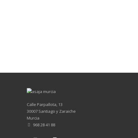
Calle Parpallota, 13
30007 Santiago y Zaraiche
Murcia
968 28 41 88