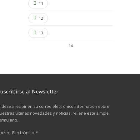
11
12
13
14
uscribirse al Newsletter
i desea recibir en su correo electrónico información sobre
uestras últimas novedades y noticias, rellene este simple
ormulario.
orreo Electrónico
*