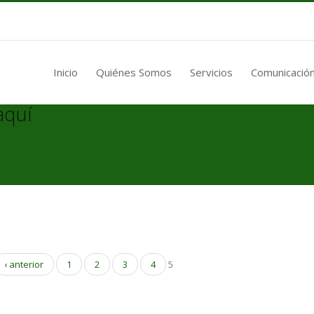
Inicio
Quiénes Somos
Servicios
Comunicación
aquí
‹ anterior
1
2
3
4
5