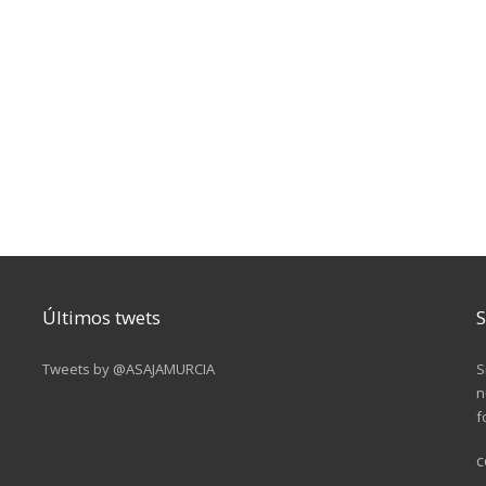
Últimos twets
S
Tweets by @ASAJAMURCIA
S
n
f
c