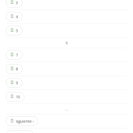
3
4
5
6
7
8
9
10
…
siguiente ›