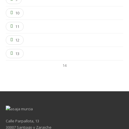
10
11
12
13
14
Calle Parpallota, 13
30007 Santiago y Zaraiche