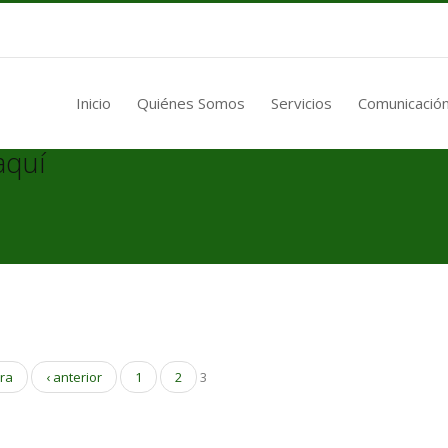
Inicio
Quiénes Somos
Servicios
Comunicación
aquí
era
‹ anterior
1
2
3