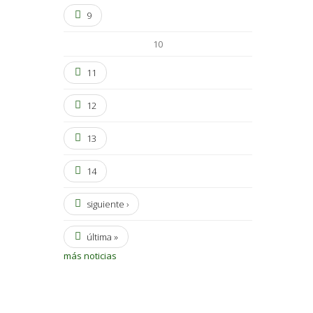
9
10
11
12
13
14
siguiente ›
última »
más noticias