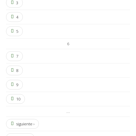
3
4
5
6
7
8
9
10
…
siguiente ›