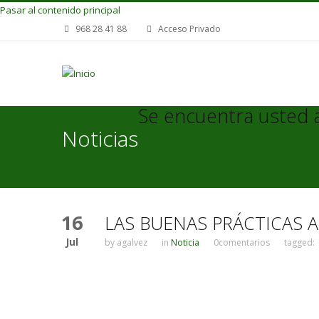
Pasar al contenido principal
968 28 41 88
Acceso Privado
Se encuentra usted 
Noticias
16
LAS BUENAS PRÁCTICAS 
Jul
by
agalvez
in
Noticia
0comentarios
tagged: