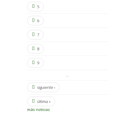
5
6
7
8
9
…
siguiente ›
última »
más noticias