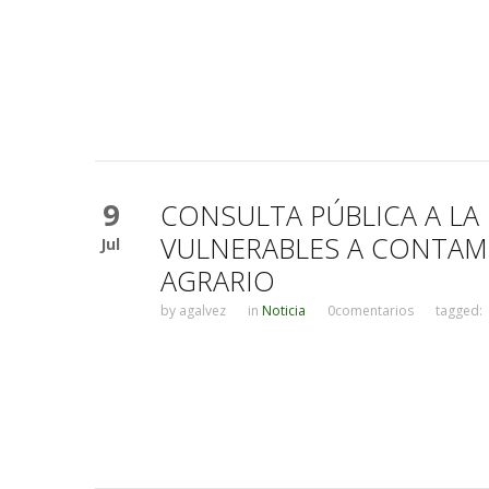
9
CONSULTA PÚBLICA A LA
VULNERABLES A CONTAM
Jul
AGRARIO
by
agalvez
in
Noticia
0comentarios
tagged: