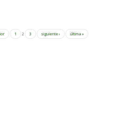
ior
1
2
3
siguiente ›
última »