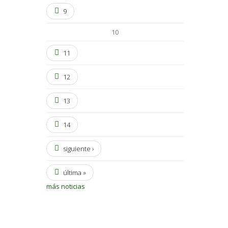
9
10
11
12
13
14
siguiente ›
última »
más noticias