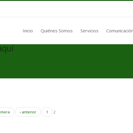
Inicio
Quiénes Somos
Servicios
Comunicación
aquí
rimera
‹ anterior
1
2