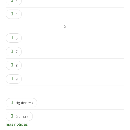
3
4
5
6
7
8
9
…
siguiente ›
última »
más noticias