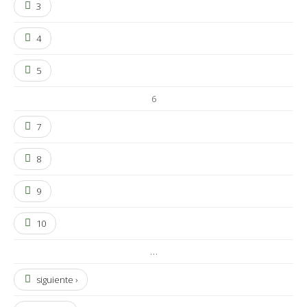
3
4
5
6
7
8
9
10
…
siguiente ›