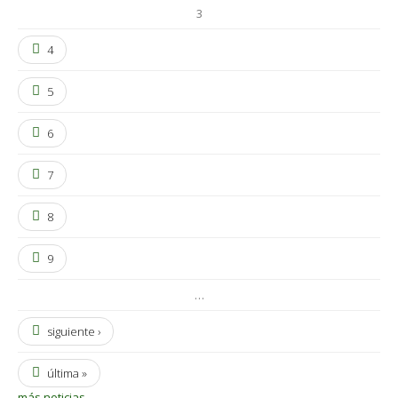
3
4
5
6
7
8
9
…
siguiente ›
última »
más noticias