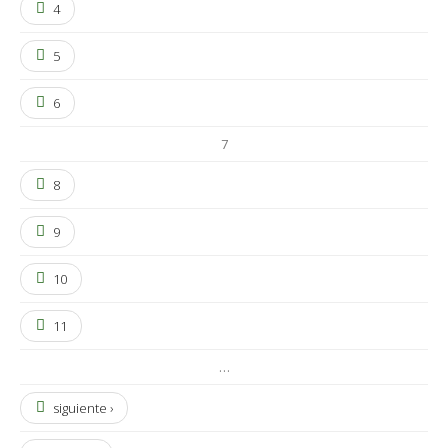
4
5
6
7
8
9
10
11
…
siguiente ›