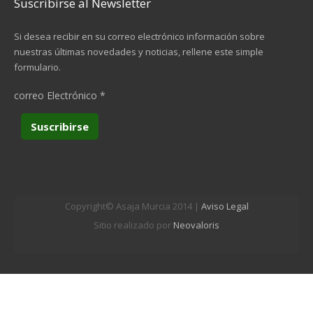
Suscribirse al Newsletter
Si desea recibir en su correo electrónico información sobre
nuestras últimas novedades y noticias, rellene este simple
formulario.
correo Electrónico
*
Copyright© Asaja Murcia 2014 |
Aviso Legal
Sitio realizado por
Neovaloris