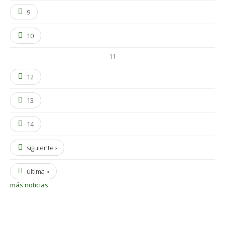
9
10
11
12
13
14
siguiente ›
última »
más noticias