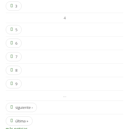
3
4
5
6
7
8
9
…
siguiente ›
última »
más noticias