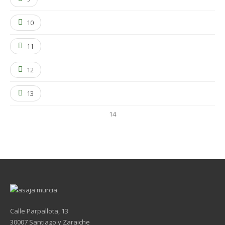
10
11
12
13
14
Calle Parpallota, 13
30007 Santiago y Zaraiche